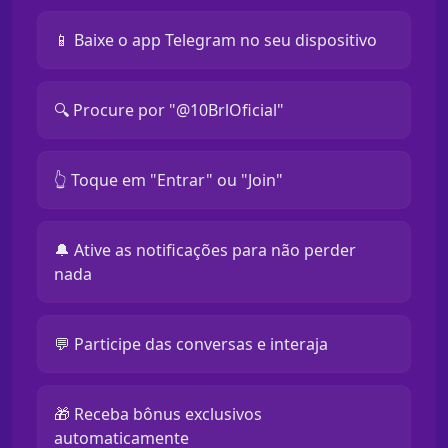
📱 Baixe o app Telegram no seu dispositivo
🔍 Procure por "@10BrlOficial"
👆 Toque em "Entrar" ou "Join"
🔔 Ative as notificações para não perder
nada
💬 Participe das conversas e interaja
🎁 Receba bônus exclusivos
automaticamente