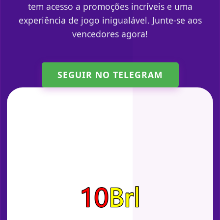
tem acesso a promoções incríveis e uma
experiência de jogo inigualável. Junte-se aos
vencedores agora!
SEGUIR NO TELEGRAM