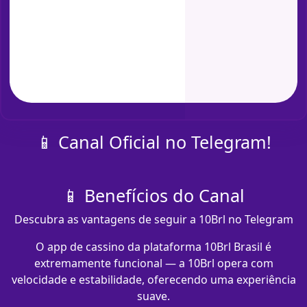
📱 Canal Oficial no Telegram!
📱 Benefícios do Canal
Descubra as vantagens de seguir a 10Brl no Telegram
O app de cassino da plataforma 10Brl Brasil é
extremamente funcional — a 10Brl opera com
velocidade e estabilidade, oferecendo uma experiência
suave.