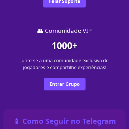
Falar Suporte
👥 Comunidade VIP
1000+
Junte-se a uma comunidade exclusiva de
jogadores e compartilhe experiências!
Entrar Grupo
📱 Como Seguir no Telegram