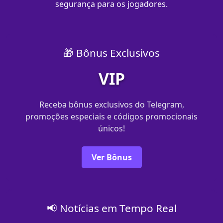
segurança para os jogadores.
🎁 Bônus Exclusivos
VIP
Receba bônus exclusivos do Telegram,
promoções especiais e códigos promocionais
únicos!
Ver Bônus
📢 Notícias em Tempo Real