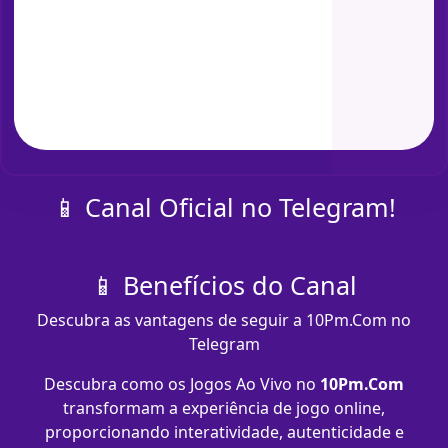
📱 Canal Oficial no Telegram!
📱 Benefícios do Canal
Descubra as vantagens de seguir a 10Pm.Com no
Telegram
Descubra como os Jogos Ao Vivo no
10Pm.Com
transformam a experiência de jogo online,
proporcionando interatividade, autenticidade e