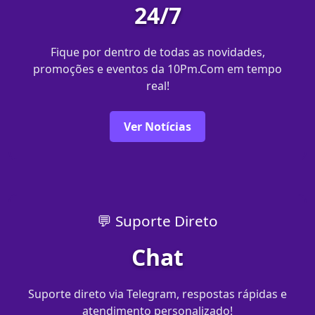
24/7
Fique por dentro de todas as novidades,
promoções e eventos da 10Pm.Com em tempo
real!
Ver Notícias
💬 Suporte Direto
Chat
Suporte direto via Telegram, respostas rápidas e
atendimento personalizado!