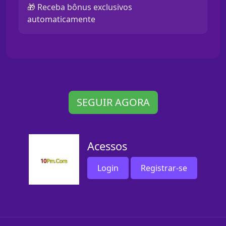
🎁 Receba bônus exclusivos
automaticamente
SEGUIR AGORA
Acessos
Login
Registrar-se