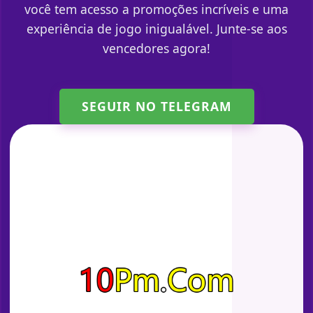
você tem acesso a promoções incríveis e uma
experiência de jogo inigualável. Junte-se aos
vencedores agora!
SEGUIR NO TELEGRAM