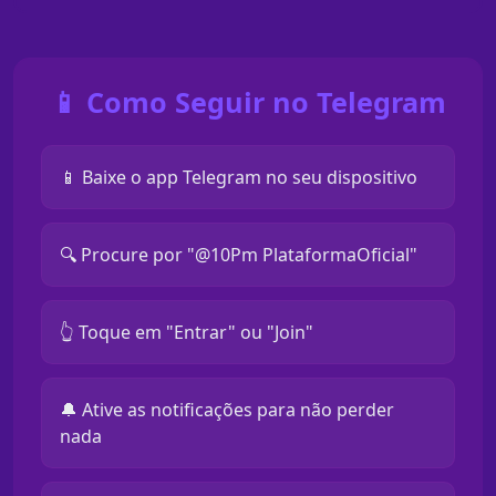
📱 Como Seguir no Telegram
📱 Baixe o app Telegram no seu dispositivo
🔍 Procure por "@10Pm PlataformaOficial"
👆 Toque em "Entrar" ou "Join"
🔔 Ative as notificações para não perder
nada