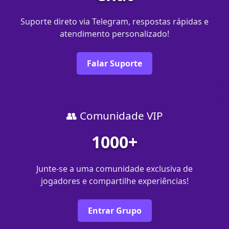
Suporte direto via Telegram, respostas rápidas e
atendimento personalizado!
Falar Suporte
👥 Comunidade VIP
1000+
Junte-se a uma comunidade exclusiva de
jogadores e compartilhe experiências!
Entrar Grupo