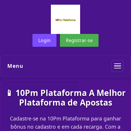
Login
Registrar-se
Menu
📱 10Pm Plataforma A Melhor
Plataforma de Apostas
Cadastre-se na 10Pm Plataforma para ganhar
bônus no cadastro e em cada recarga. Com a