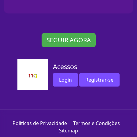
SEGUIR AGORA
Acessos
Login
Registrar-se
Políticas de Privacidade
Termos e Condições
Sitemap