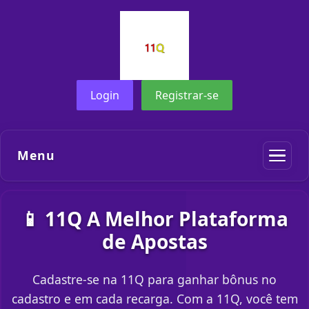
Login
Registrar-se
Menu
📱 11Q A Melhor Plataforma
de Apostas
Cadastre-se na 11Q para ganhar bônus no
cadastro e em cada recarga. Com a 11Q, você tem