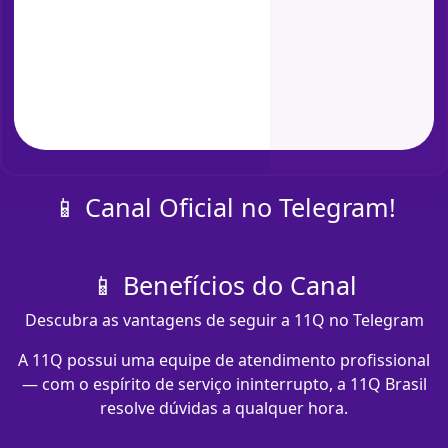
📱 Canal Oficial no Telegram!
📱 Benefícios do Canal
Descubra as vantagens de seguir a 11Q no Telegram
A 11Q possui uma equipe de atendimento profissional
— com o espírito de serviço ininterrupto, a 11Q Brasil
resolve dúvidas a qualquer hora.