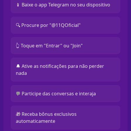
📱 Baixe o app Telegram no seu dispositivo
🔍 Procure por "@11QOficial"
👆 Toque em "Entrar" ou "Join"
🔔 Ative as notificações para não perder
nada
💬 Participe das conversas e interaja
🎁 Receba bônus exclusivos
automaticamente