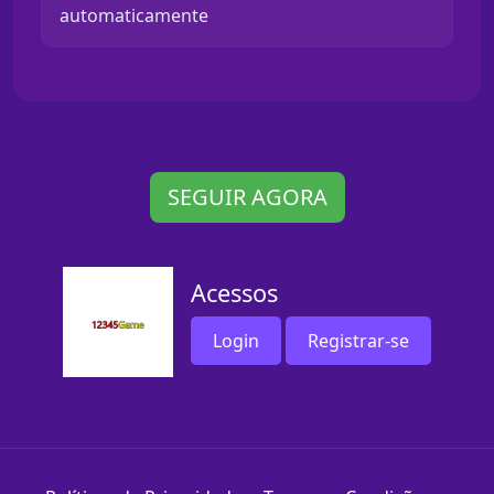
automaticamente
SEGUIR AGORA
Acessos
Login
Registrar-se