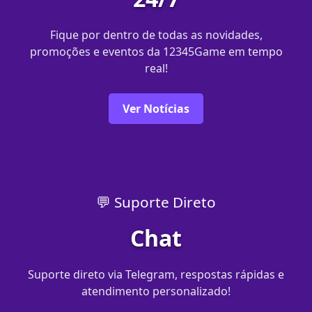
Fique por dentro de todas as novidades,
promoções e eventos da 12345Game em tempo
real!
Ver Notícias
💬 Suporte Direto
Chat
Suporte direto via Telegram, respostas rápidas e
atendimento personalizado!