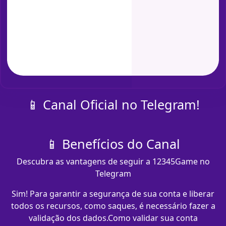
📱 Canal Oficial no Telegram!
📱 Benefícios do Canal
Descubra as vantagens de seguir a 12345Game no
Telegram
Sim! Para garantir a segurança de sua conta e liberar
todos os recursos, como saques, é necessário fazer a
validação dos dados.Como validar sua conta