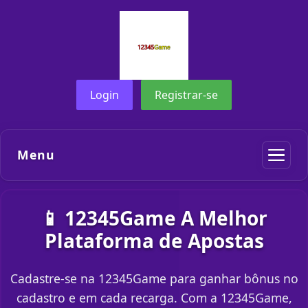
Login
Registrar-se
Menu
📱 12345Game A Melhor
Plataforma de Apostas
Cadastre-se na 12345Game para ganhar bônus no
cadastro e em cada recarga. Com a 12345Game,