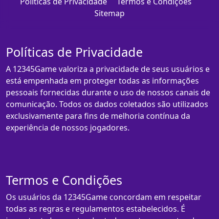
Políticas de Privacidade
Termos e Condições
Sitemap
Políticas de Privacidade
A 12345Game valoriza a privacidade de seus usuários e
está empenhada em proteger todas as informações
pessoais fornecidas durante o uso de nossos canais de
comunicação. Todos os dados coletados são utilizados
exclusivamente para fins de melhoria contínua da
experiência de nossos jogadores.
Termos e Condições
Os usuários da 12345Game concordam em respeitar
todas as regras e regulamentos estabelecidos. É