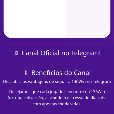
📱 Canal Oficial no Telegram!
📱 Benefícios do Canal
Descubra as vantagens de seguir a 136Win no Telegram
Desejamos que cada jogador encontre na 136Win
fortuna e diversão, aliviando o estresse do dia a dia
com apostas moderadas.