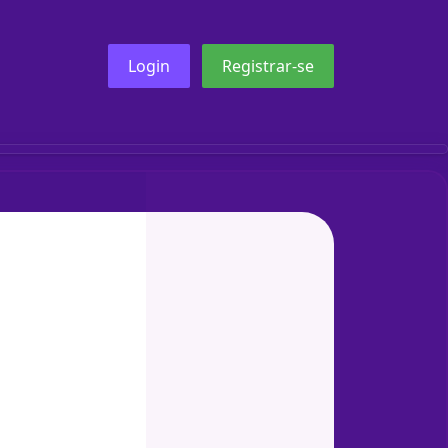
Login
Registrar-se