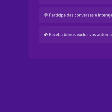
💬 Participe das conversas e interaj
🎁 Receba bônus exclusivos autom