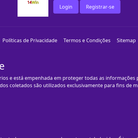
Login
Registrar-se
Políticas de Privacidade
Termos e Condições
Sitemap
de
ários e está empenhada em proteger todas as informações 
os coletados são utilizados exclusivamente para fins de m