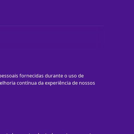
pessoais fornecidas durante o uso de
elhoria contínua da experiência de nossos