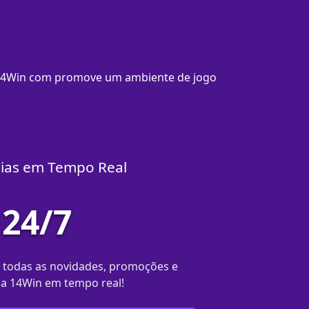
O 14Win com​ promove um ambiente de jogo
cias em Tempo Real
24/7
e todas as novidades, promoções e
a 14Win em tempo real!