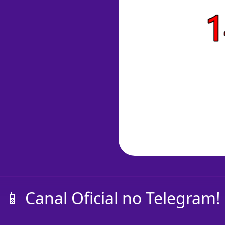
📱 Canal Oficial no Telegram!