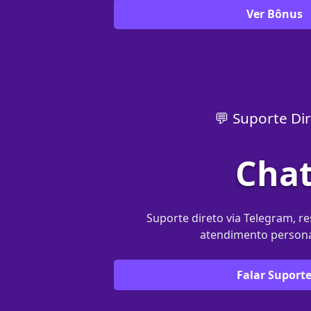
Ver Bônus
💬 Suporte Di
Cha
Suporte direto via Telegram, r
atendimento persona
Falar Suport