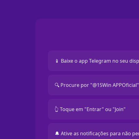
📱 Baixe o app Telegram no seu disp
🔍 Procure por "@15Win APPOficial"
👆 Toque em "Entrar" ou "Join"
🔔 Ative as notificações para não p