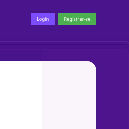
Login
Registrar-se