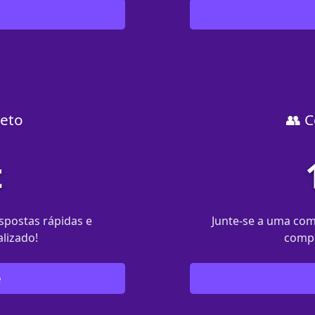
reto
👥 
t
espostas rápidas e
Junte-se a uma com
lizado!
compa
e