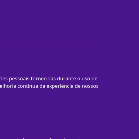
ões pessoais fornecidas durante o uso de
elhoria contínua da experiência de nossos