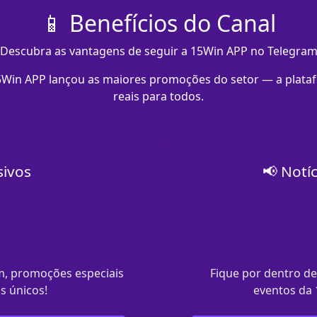
📱 Benefícios do Canal
Descubra as vantagens de seguir a 15Win APP no Telegra
15Win APP lançou as maiores promoções do setor — a plata
reais para todos.
sivos
📢 Notí
m, promoções especiais
Fique por dentro d
s únicos!
eventos da 