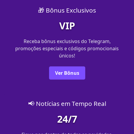
🎁 Bônus Exclusivos
VIP
Receba bônus exclusivos do Telegram,
promoções especiais e códigos promocionais
únicos!
Ver Bônus
📢 Notícias em Tempo Real
24/7