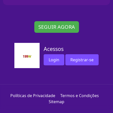
SEGUIR AGORA
Acessos
Login
Registrar-se
Políticas de Privacidade
Termos e Condições
Sitemap