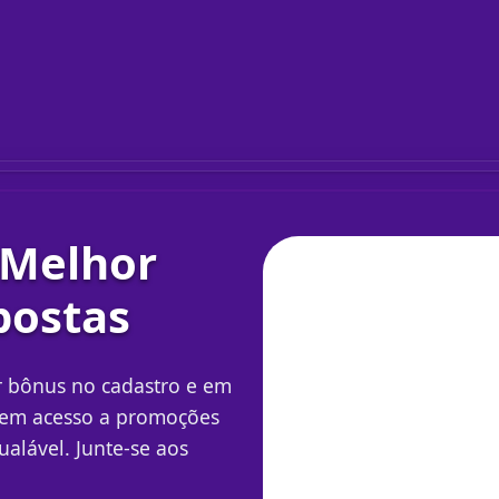
 Melhor
postas
r bônus no cadastro e em
tem acesso a promoções
ualável. Junte-se aos