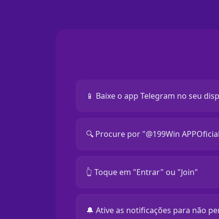
📱 Baixe o app Telegram no seu disp
🔍 Procure por "@199Win APPOficia
👆 Toque em "Entrar" ou "Join"
🔔 Ative as notificações para não p