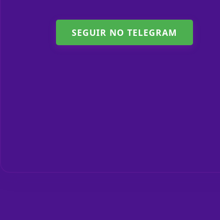
SEGUIR NO TELEGRAM