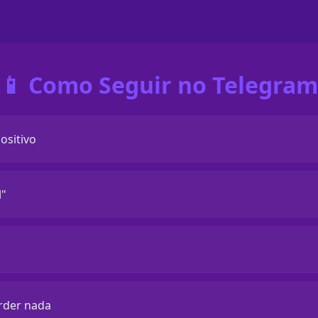
📱 Como Seguir no Telegram
ositivo
l"
erder nada