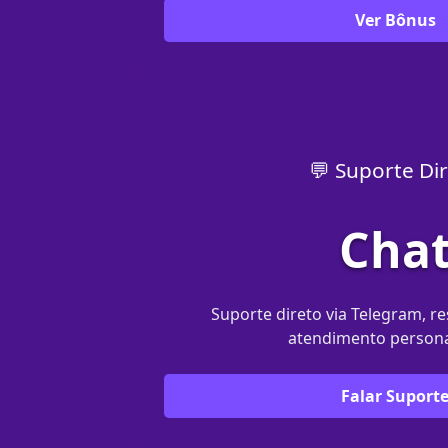
Ver Bônus
💬 Suporte Di
Cha
Suporte direto via Telegram, r
atendimento persona
Falar Suport