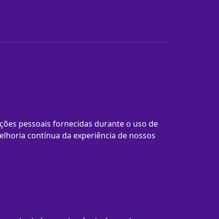
ções pessoais fornecidas durante o uso de
elhoria contínua da experiência de nossos