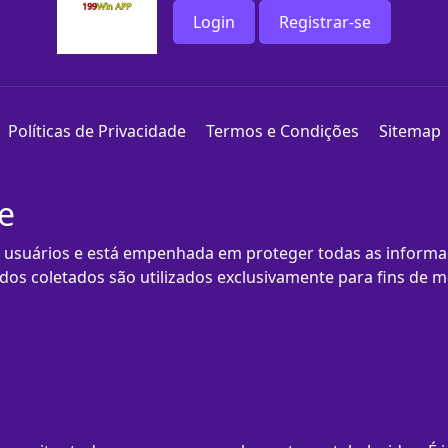
Login
Registrar-se
Políticas de Privacidade
Termos e Condições
Sitemap
de
s usuários e está empenhada em proteger todas as informa
os coletados são utilizados exclusivamente para fins de m