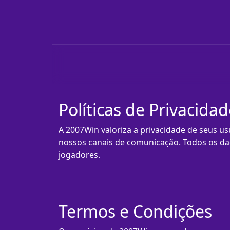
Políticas de Privacida
A 2007Win valoriza a privacidade de seus u
nossos canais de comunicação. Todos os dad
jogadores.
Termos e Condições