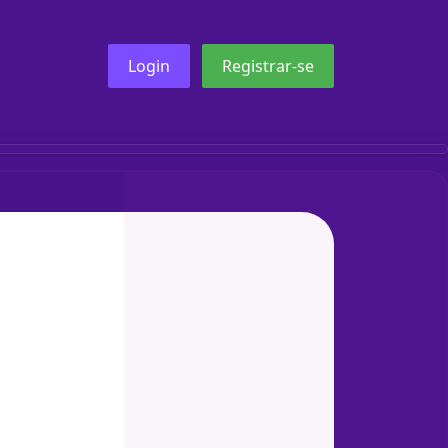
Login
Registrar-se