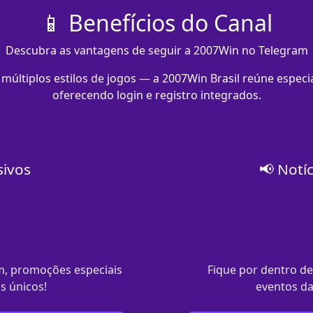
📱 Benefícios do Canal
Descubra as vantagens de seguir a 2007Win no Telegram
últiplos estilos de jogos — a 2007Win Brasil reúne especi
oferecendo login e registro integrados.
sivos
📢 Notí
m, promoções especiais
Fique por dentro d
s únicos!
eventos da