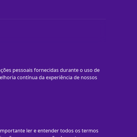
ações pessoais fornecidas durante o uso de
elhoria contínua da experiência de nossos
importante ler e entender todos os termos