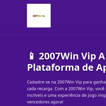
📱 2007Win Vip 
Plataforma de A
Cadastre-se na 2007Win Vip para ganha
cada recarga. Com a 2007Win Vip, você
incríveis e uma experiência de jogo inig
vencedores agora!