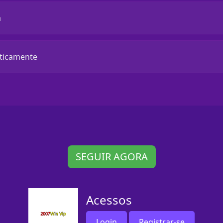
a
aticamente
SEGUIR AGORA
Acessos
Login
Registrar-se