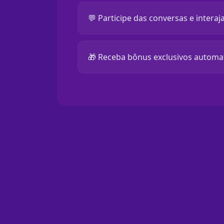
💬 Participe das conversas e interaj
🎁 Receba bônus exclusivos autom