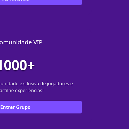
Comunidade VIP
1000+
unidade exclusiva de jogadores e
rtilhe experiências!
Entrar Grupo