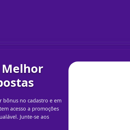
A Melhor
postas
r bônus no cadastro e em
 tem acesso a promoções
ualável. Junte-se aos