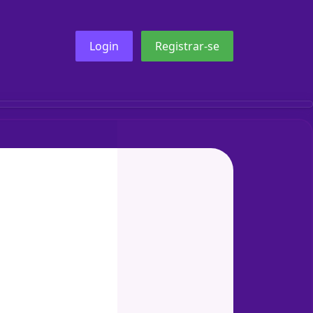
Login
Registrar-se