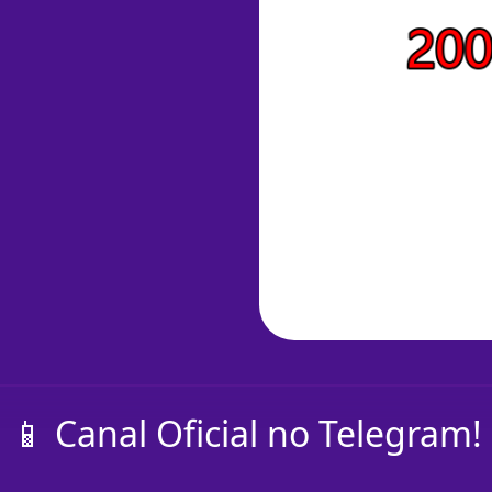
📱 Canal Oficial no Telegram!