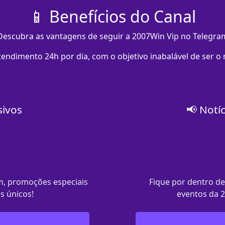
📱 Benefícios do Canal
Descubra as vantagens de seguir a 2007Win Vip no Telegra
endimento 24h por dia, com o objetivo inabalável de ser o 
sivos
📢 Notí
m, promoções especiais
Fique por dentro d
s únicos!
eventos da 