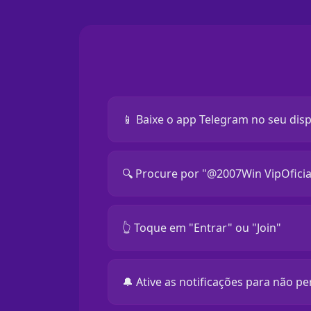
📱 Baixe o app Telegram no seu disp
🔍 Procure por "@2007Win VipOficia
👆 Toque em "Entrar" ou "Join"
🔔 Ative as notificações para não p