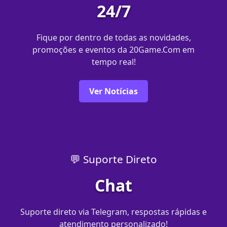
24/7
Fique por dentro de todas as novidades,
promoções e eventos da 20Game.Com em
tempo real!
Ver Notícias
💬 Suporte Direto
Chat
Suporte direto via Telegram, respostas rápidas e
atendimento personalizado!