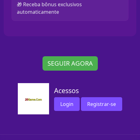
🎁 Receba bônus exclusivos
automaticamente
SEGUIR AGORA
Acessos
Login
Registrar-se