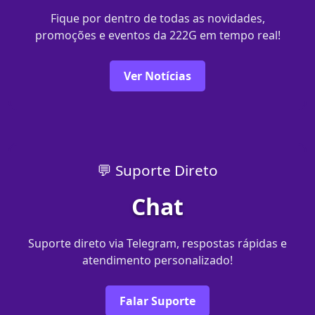
Fique por dentro de todas as novidades,
promoções e eventos da 222G em tempo real!
Ver Notícias
💬 Suporte Direto
Chat
Suporte direto via Telegram, respostas rápidas e
atendimento personalizado!
Falar Suporte