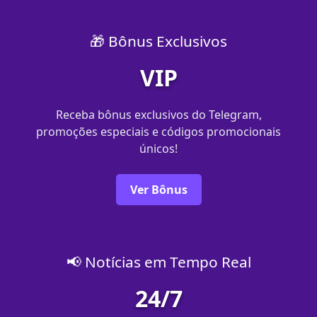
🎁 Bônus Exclusivos
VIP
Receba bônus exclusivos do Telegram,
promoções especiais e códigos promocionais
únicos!
Ver Bônus
📢 Notícias em Tempo Real
24/7