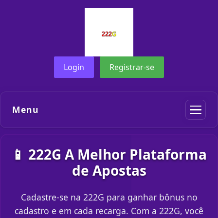
Login
Registrar-se
Menu
📱 222G A Melhor Plataforma
de Apostas
Cadastre-se na 222G para ganhar bônus no
cadastro e em cada recarga. Com a 222G, você