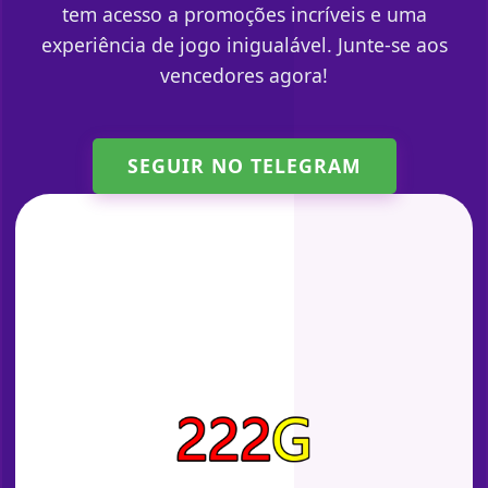
tem acesso a promoções incríveis e uma
experiência de jogo inigualável. Junte-se aos
vencedores agora!
SEGUIR NO TELEGRAM