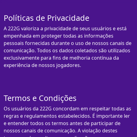
Políticas de Privacidade
A 222G valoriza a privacidade de seus usuários e está
empenhada em proteger todas as informações
pessoais fornecidas durante o uso de nossos canais de
comunicação. Todos os dados coletados são utilizados
exclusivamente para fins de melhoria contínua da
experiência de nossos jogadores.
Termos e Condições
Os usuários da 222G concordam em respeitar todas as
regras e regulamentos estabelecidos. É importante ler
e entender todos os termos antes de participar de
nossos canais de comunicação. A violação destes