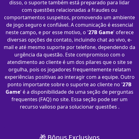
disso, o suporte também está preparado para lidar
com questões relacionadas a fraudes ou
comportamentos suspeitos, promovendo um ambiente
de jogo seguro e confiável. A comunicação é essencial
neste campo, e por esse motivo, o '
27B Game
' oferece
diversas opções de contato, incluindo chat ao vivo, e-
mail e até mesmo suporte por telefone, dependendo da
urgência da questão. Este compromisso com o
atendimento ao cliente é um dos pilares que o site se
orgulha, pois os jogadores frequentemente relatam
experiências positivas ao interagir com a equipe. Outro
ponto importante sobre o suporte ao cliente no '
27B
Game
' é a disponibilidade de uma seção de perguntas
frequentes (FAQ) no site. Essa seção pode ser um
recurso valioso para solucionar questões .
🎁 Bônus Exclusivos