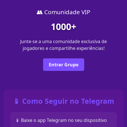
👥 Comunidade VIP
1000+
Junte-se a uma comunidade exclusiva de
jogadores e compartilhe experiências!
Entrar Grupo
📱 Como Seguir no Telegram
📱 Baixe o app Telegram no seu dispositivo