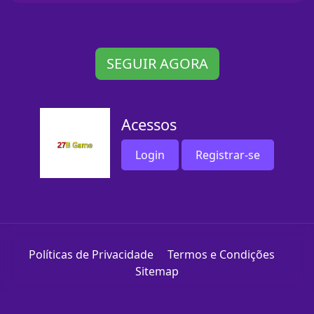
SEGUIR AGORA
Acessos
Login
Registrar-se
Políticas de Privacidade
Termos e Condições
Sitemap