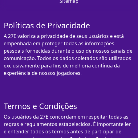
Sitemap
Políticas de Privacidade
A 27E valoriza a privacidade de seus usuários e está
empenhada em proteger todas as informações
pessoais fornecidas durante o uso de nossos canais de
comunicação. Todos os dados coletados são utilizados
exclusivamente para fins de melhoria contínua da
experiência de nossos jogadores.
Termos e Condições
Os usuários da 27E concordam em respeitar todas as
regras e regulamentos estabelecidos. É importante ler
e entender todos os termos antes de participar de