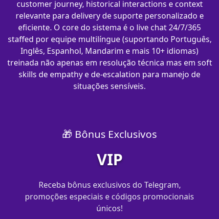
customer journey, historical interactions e context
relevante para delivery de suporte personalizado e
eficiente. O core do sistema é o live chat 24/7/365
staffed por equipe multilíngue (suportando Português,
Inglês, Espanhol, Mandarim e mais 10+ idiomas)
treinada não apenas em resolução técnica mas em soft
skills de empathy e de-escalation para manejo de
situações sensíveis.
🎁 Bônus Exclusivos
VIP
Receba bônus exclusivos do Telegram,
promoções especiais e códigos promocionais
únicos!