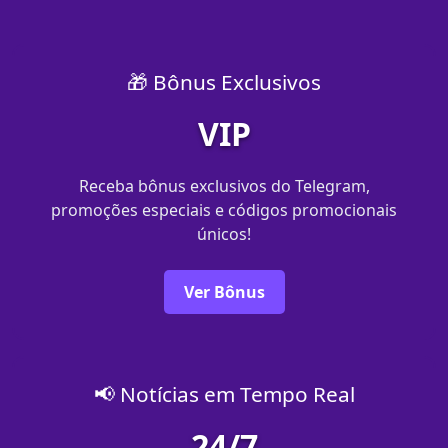
🎁 Bônus Exclusivos
VIP
Receba bônus exclusivos do Telegram,
promoções especiais e códigos promocionais
únicos!
Ver Bônus
📢 Notícias em Tempo Real
24/7