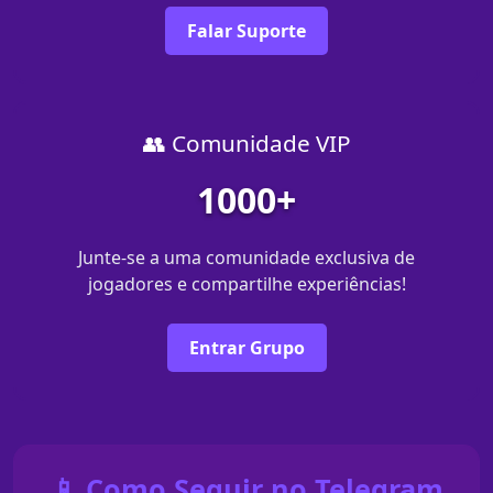
Falar Suporte
👥 Comunidade VIP
1000+
Junte-se a uma comunidade exclusiva de
jogadores e compartilhe experiências!
Entrar Grupo
📱 Como Seguir no Telegram