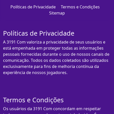
Políticas de Privacidade
Termos e Condições
Sitemap
Políticas de Privacidade
A 3191 Com valoriza a privacidade de seus usuários e
está empenhada em proteger todas as informações
pessoais fornecidas durante o uso de nossos canais de
comunicação. Todos os dados coletados são utilizados
exclusivamente para fins de melhoria contínua da
experiência de nossos jogadores.
Termos e Condições
Os usuários da 3191 Com concordam em respeitar