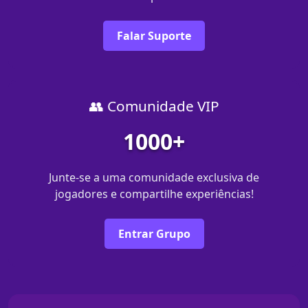
Falar Suporte
👥 Comunidade VIP
1000+
Junte-se a uma comunidade exclusiva de
jogadores e compartilhe experiências!
Entrar Grupo