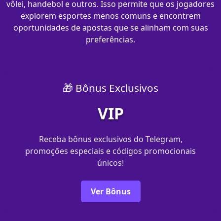
vôlei, handebol e outros. Isso permite que os jogadores
explorem esportes menos comuns e encontrem
oportunidades de apostas que se alinham com suas
preferências.
🎁 Bônus Exclusivos
VIP
Receba bônus exclusivos do Telegram,
promoções especiais e códigos promocionais
únicos!
Ver Bônus