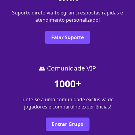
Suporte direto via Telegram, respostas rápidas e
atendimento personalizado!
Falar Suporte
👥 Comunidade VIP
1000+
Junte-se a uma comunidade exclusiva de
jogadores e compartilhe experiências!
Entrar Grupo