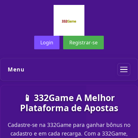
Login
Registrar-se
Menu
📱 332Game A Melhor
Plataforma de Apostas
Cadastre-se na 332Game para ganhar bônus no
cadastro e em cada recarga. Com a 332Game,