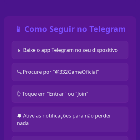
📱 Como Seguir no Telegram
📱 Baixe o app Telegram no seu dispositivo
🔍 Procure por "@332GameOficial"
👆 Toque em "Entrar" ou "Join"
🔔 Ative as notificações para não perder
nada