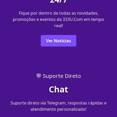
Fique por dentro de todas as novidades,
promoções e eventos da 333U.Com em tempo
real!
Ver Notícias
💬 Suporte Direto
Chat
Suporte direto via Telegram, respostas rápidas e
atendimento personalizado!