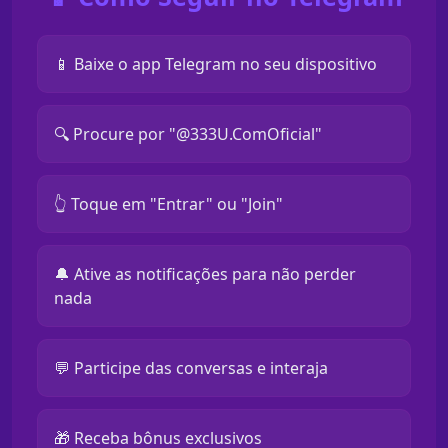
📱 Baixe o app Telegram no seu dispositivo
🔍 Procure por "@333U.ComOficial"
👆 Toque em "Entrar" ou "Join"
🔔 Ative as notificações para não perder
nada
💬 Participe das conversas e interaja
🎁 Receba bônus exclusivos