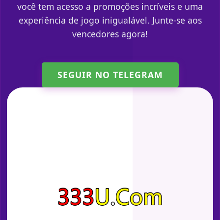
você tem acesso a promoções incríveis e uma
experiência de jogo inigualável. Junte-se aos
vencedores agora!
SEGUIR NO TELEGRAM