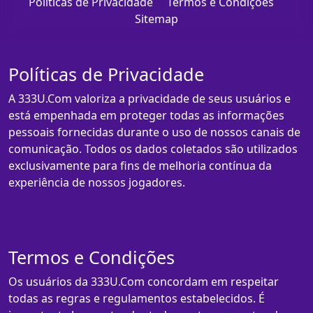
Políticas de Privacidade
Termos e Condições
Sitemap
Políticas de Privacidade
A 333U.Com valoriza a privacidade de seus usuários e
está empenhada em proteger todas as informações
pessoais fornecidas durante o uso de nossos canais de
comunicação. Todos os dados coletados são utilizados
exclusivamente para fins de melhoria contínua da
experiência de nossos jogadores.
Termos e Condições
Os usuários da 333U.Com concordam em respeitar
todas as regras e regulamentos estabelecidos. É