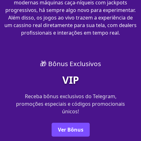
modernas máquinas caça-níqueis com jackpots
progressivos, há sempre algo novo para experimentar.
Além disso, os jogos ao vivo trazem a experiência de
um cassino real diretamente para sua tela, com dealers
profissionais e interações em tempo real.
🎁 Bônus Exclusivos
VIP
Receba bônus exclusivos do Telegram,
promoções especiais e códigos promocionais
únicos!
Ver Bônus