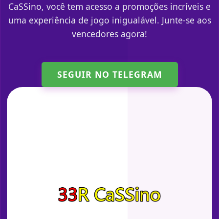
CaSSino, você tem acesso a promoções incríveis e
uma experiência de jogo inigualável. Junte-se aos
vencedores agora!
SEGUIR NO TELEGRAM