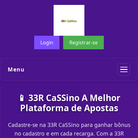
Login
Registrar-se
Menu
📱 33R CaSSino A Melhor
Plataforma de Apostas
Cadastre-se na 33R CaSSino para ganhar bônus
no cadastro e em cada recarga. Com a 33R