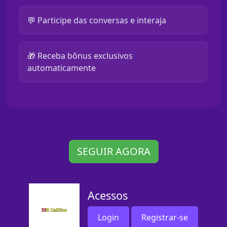
💬 Participe das conversas e interaja
🎁 Receba bônus exclusivos
automaticamente
SEGUIR AGORA
Acessos
Login
Registrar-se