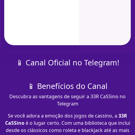
📱 Canal Oficial no Telegram!
📱 Benefícios do Canal
Descubra as vantagens de seguir a 33R CaSSino no
Telegram
Se você adora a emoção dos jogos de cassino, a
33R
CaSSino
é o lugar certo. Com uma biblioteca que inclui
desde os clássicos como roleta e blackjack até as mais