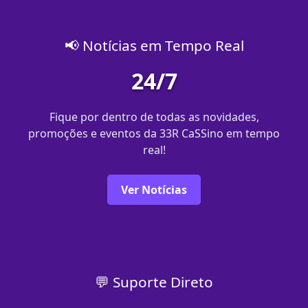
📢 Notícias em Tempo Real
24/7
Fique por dentro de todas as novidades,
promoções e eventos da 33R CaSSino em tempo
real!
Ver Notícias
💬 Suporte Direto