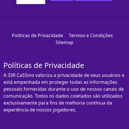
Políticas de Privacidade
Termos e Condições
Sitemap
Políticas de Privacidade
A 33R CaSSino valoriza a privacidade de seus usuários e
está empenhada em proteger todas as informações
pessoais fornecidas durante o uso de nossos canais de
comunicação. Todos os dados coletados são utilizados
exclusivamente para fins de melhoria contínua da
experiência de nossos jogadores.