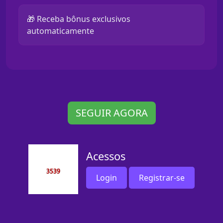
🎁 Receba bônus exclusivos
automaticamente
SEGUIR AGORA
Acessos
Login
Registrar-se