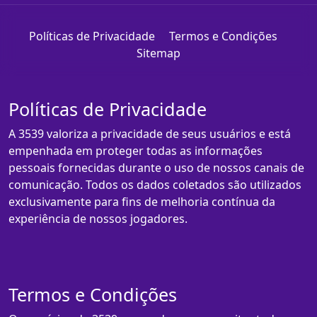
Políticas de Privacidade
Termos e Condições
Sitemap
Políticas de Privacidade
A 3539 valoriza a privacidade de seus usuários e está
empenhada em proteger todas as informações
pessoais fornecidas durante o uso de nossos canais de
comunicação. Todos os dados coletados são utilizados
exclusivamente para fins de melhoria contínua da
experiência de nossos jogadores.
Termos e Condições