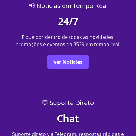
📢 Notícias em Tempo Real
24/7
Fique por dentro de todas as novidades,
promoções e eventos da 3539 em tempo real!
Ver Notícias
💬 Suporte Direto
Chat
Suporte direto via Telegram, respostas rápidas e