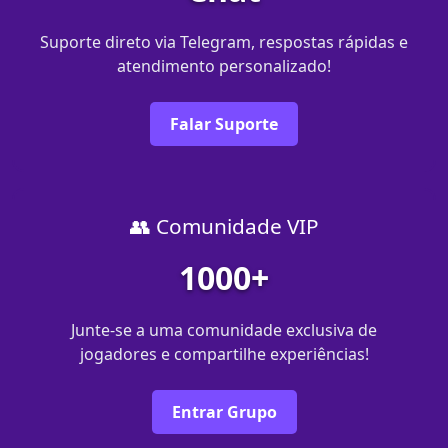
Suporte direto via Telegram, respostas rápidas e
atendimento personalizado!
Falar Suporte
👥 Comunidade VIP
1000+
Junte-se a uma comunidade exclusiva de
jogadores e compartilhe experiências!
Entrar Grupo