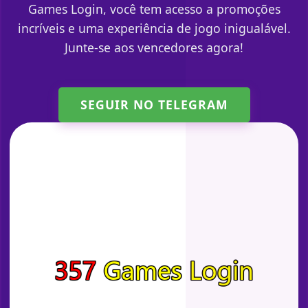
Games Login, você tem acesso a promoções
incríveis e uma experiência de jogo inigualável.
Junte-se aos vencedores agora!
SEGUIR NO TELEGRAM