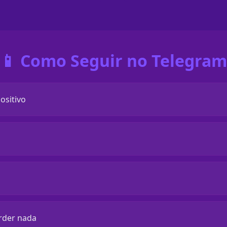
📱 Como Seguir no Telegram
ositivo
erder nada