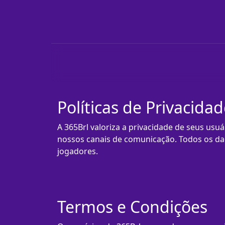
Políticas de Privacida
A 365Brl valoriza a privacidade de seus us
nossos canais de comunicação. Todos os dad
jogadores.
Termos e Condições