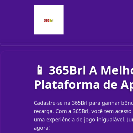
📱 365Brl A Melh
Plataforma de A
Cadastre-se na 365Brl para ganhar bôn
recarga. Com a 365Brl, você tem acesso 
uma experiência de jogo inigualável. J
agora!