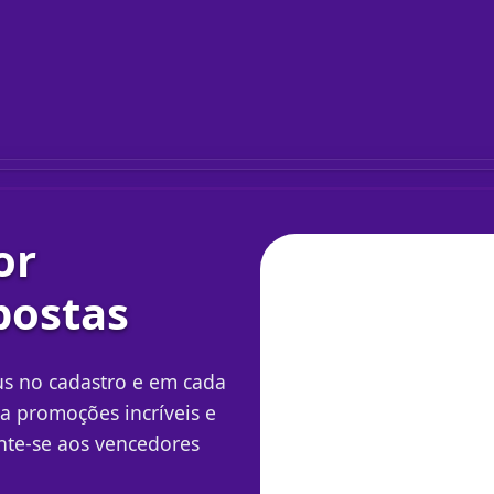
or
postas
us no cadastro e em cada
a promoções incríveis e
unte-se aos vencedores