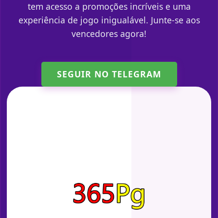
tem acesso a promoções incríveis e uma
experiência de jogo inigualável. Junte-se aos
vencedores agora!
SEGUIR NO TELEGRAM