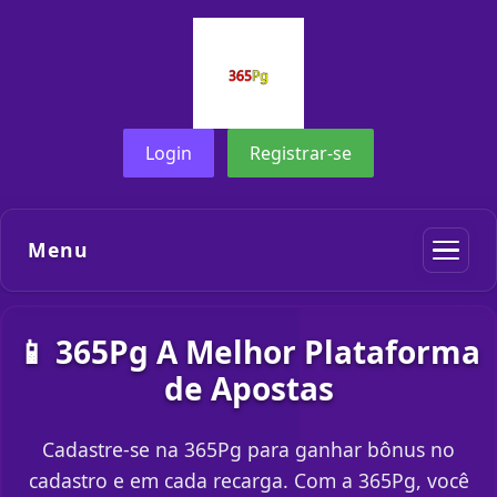
Login
Registrar-se
Menu
📱 365Pg A Melhor Plataforma
de Apostas
Cadastre-se na 365Pg para ganhar bônus no
cadastro e em cada recarga. Com a 365Pg, você