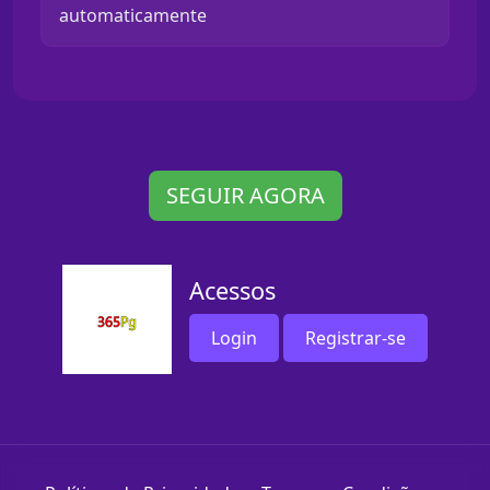
automaticamente
SEGUIR AGORA
Acessos
Login
Registrar-se