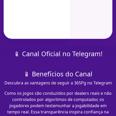
📱 Canal Oficial no Telegram!
📱 Benefícios do Canal
Descubra as vantagens de seguir a 365Pg no Telegram
Como os jogos são conduzidos por dealers reais e não
controlados por algoritmos de computador, os
jogadores podem testemunhar a jogabilidade em
tempo real. Essa transparência inspira confiança na