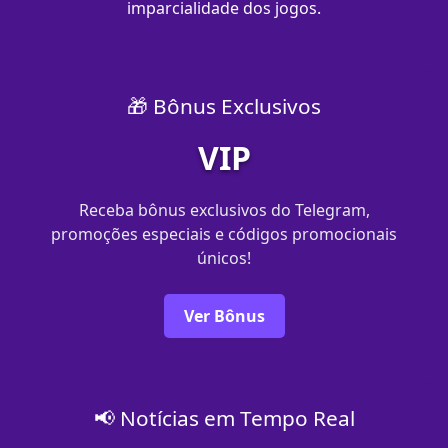
imparcialidade dos jogos.
🎁 Bônus Exclusivos
VIP
Receba bônus exclusivos do Telegram,
promoções especiais e códigos promocionais
únicos!
Ver Bônus
📢 Notícias em Tempo Real