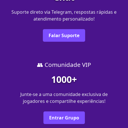
Suporte direto via Telegram, respostas rápidas e
atendimento personalizado!
Falar Suporte
👥 Comunidade VIP
1000+
Junte-se a uma comunidade exclusiva de
jogadores e compartilhe experiências!
Entrar Grupo