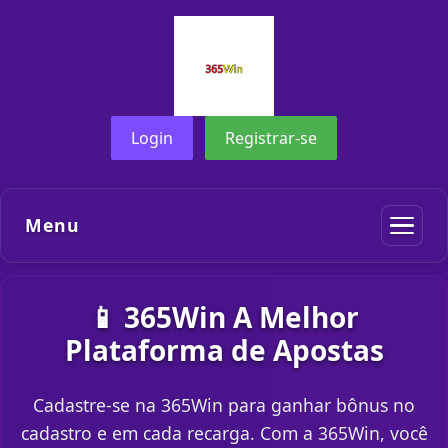
Login
Registrar-se
Menu
📱 365Win A Melhor
Plataforma de Apostas
Cadastre-se na 365Win para ganhar bônus no
cadastro e em cada recarga. Com a 365Win, você