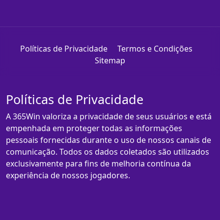
Políticas de Privacidade
Termos e Condições
Sitemap
Políticas de Privacidade
A 365Win valoriza a privacidade de seus usuários e está
empenhada em proteger todas as informações
pessoais fornecidas durante o uso de nossos canais de
comunicação. Todos os dados coletados são utilizados
exclusivamente para fins de melhoria contínua da
experiência de nossos jogadores.