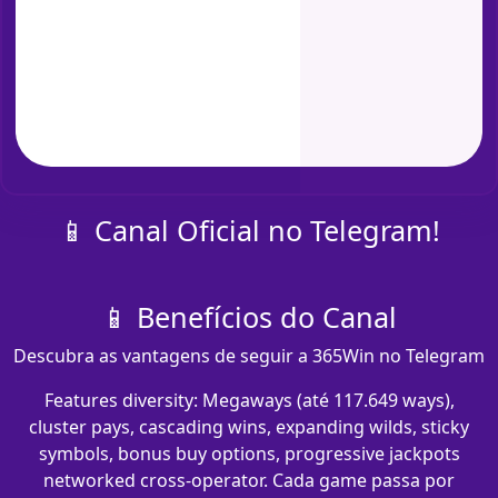
📱 Canal Oficial no Telegram!
📱 Benefícios do Canal
Descubra as vantagens de seguir a 365Win no Telegram
Features diversity: Megaways (até 117.649 ways),
cluster pays, cascading wins, expanding wilds, sticky
symbols, bonus buy options, progressive jackpots
networked cross-operator. Cada game passa por