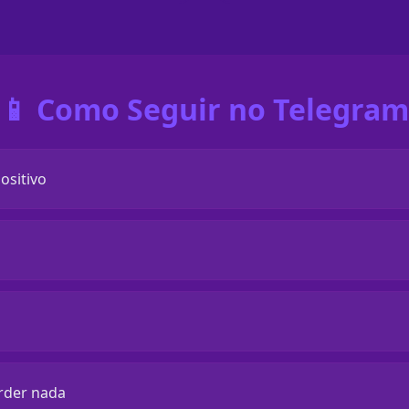
📱 Como Seguir no Telegram
ositivo
erder nada