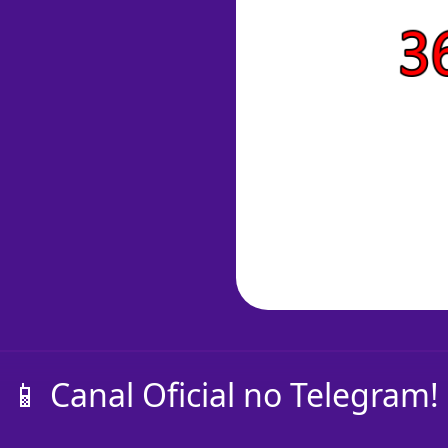
📱 Canal Oficial no Telegram!