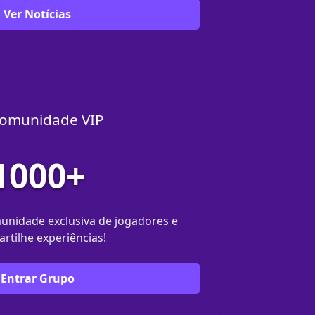
Ver Notícias
Comunidade VIP
1000+
unidade exclusiva de jogadores e
rtilhe experiências!
Entrar Grupo