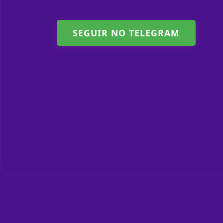
SEGUIR NO TELEGRAM