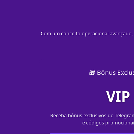
Com um conceito operacional avançado, 
🎁 Bônus Exclu
VIP
Receba bônus exclusivos do Telegra
e códigos promocionai