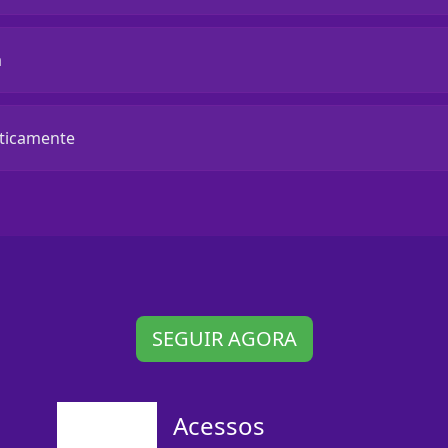
a
aticamente
SEGUIR AGORA
Acessos