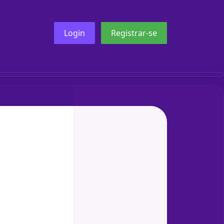
Login
Registrar-se