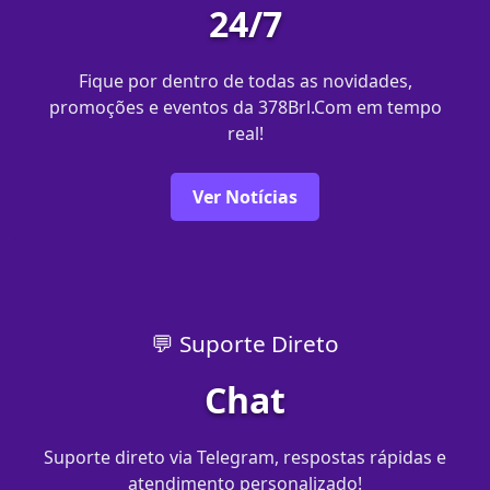
24/7
Fique por dentro de todas as novidades,
promoções e eventos da 378Brl.Com em tempo
real!
Ver Notícias
💬 Suporte Direto
Chat
Suporte direto via Telegram, respostas rápidas e
atendimento personalizado!