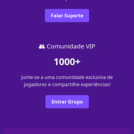
Falar Suporte
👥 Comunidade VIP
1000+
Junte-se a uma comunidade exclusiva de
jogadores e compartilhe experiências!
Entrar Grupo