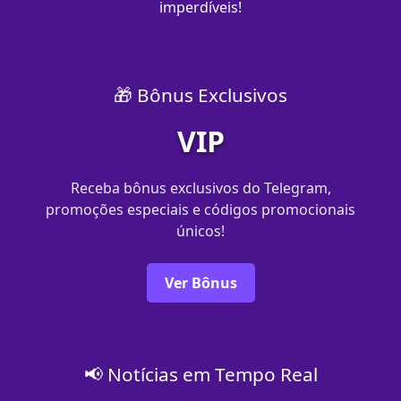
imperdíveis!
🎁 Bônus Exclusivos
VIP
Receba bônus exclusivos do Telegram,
promoções especiais e códigos promocionais
únicos!
Ver Bônus
📢 Notícias em Tempo Real