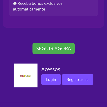
🎁 Receba bônus exclusivos
automaticamente
SEGUIR AGORA
Acessos
Login
Registrar-se