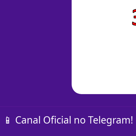
📱 Canal Oficial no Telegram!