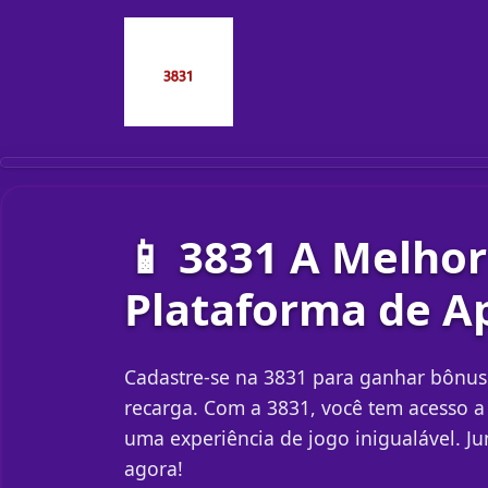
📱 3831 A Melhor
Plataforma de A
Cadastre-se na 3831 para ganhar bônus
recarga. Com a 3831, você tem acesso a
uma experiência de jogo inigualável. J
agora!