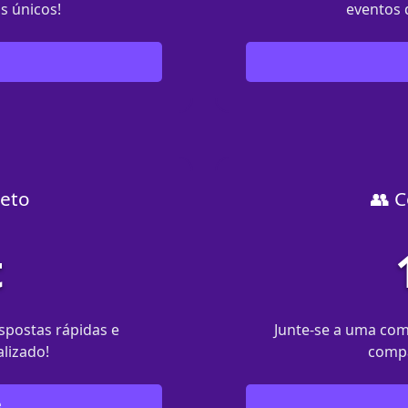
s únicos!
eventos 
reto
👥 
t
espostas rápidas e
Junte-se a uma com
lizado!
compa
e