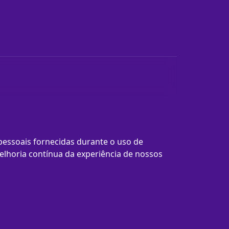
pessoais fornecidas durante o uso de
elhoria contínua da experiência de nossos