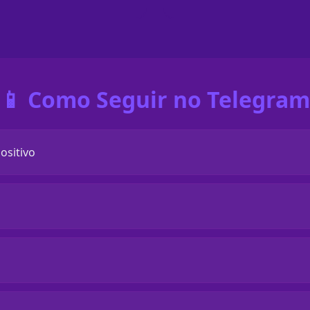
📱 Como Seguir no Telegram
ositivo