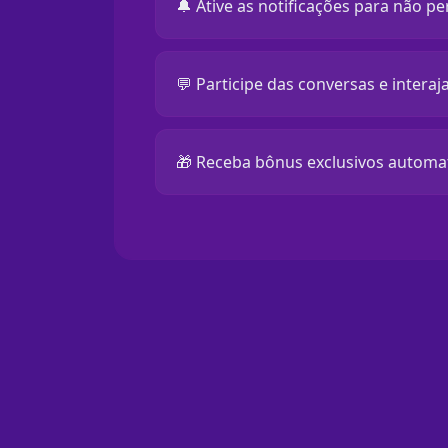
🔔 Ative as notificações para não p
💬 Participe das conversas e interaj
🎁 Receba bônus exclusivos autom