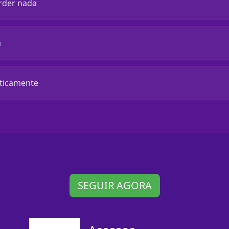
erder nada
a
aticamente
SEGUIR AGORA