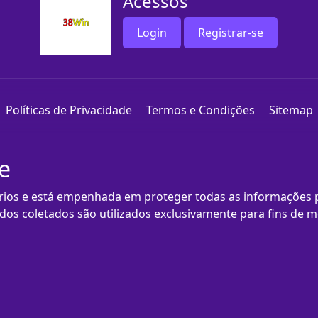
Acessos
Login
Registrar-se
Políticas de Privacidade
Termos e Condições
Sitemap
de
ários e está empenhada em proteger todas as informações 
os coletados são utilizados exclusivamente para fins de m