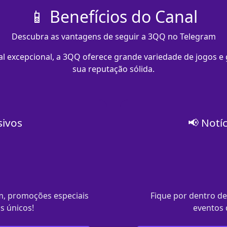
📱 Benefícios do Canal
Descubra as vantagens de seguir a 3QQ no Telegram
al excepcional, a 3QQ oferece grande variedade de jogos e
sua reputação sólida.
sivos
📢 Notí
m, promoções especiais
Fique por dentro d
s únicos!
eventos 