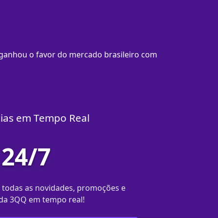
 ganhou o favor do mercado brasileiro com
cias em Tempo Real
24/7
e todas as novidades, promoções e
da 3QQ em tempo real!