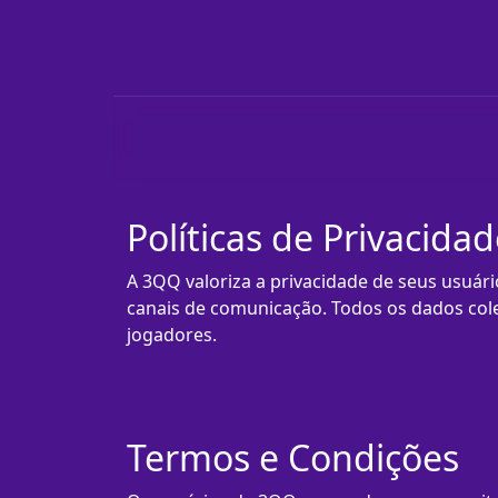
Políticas de Privacida
A 3QQ valoriza a privacidade de seus usuá
canais de comunicação. Todos os dados cole
jogadores.
Termos e Condições