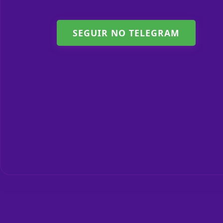
SEGUIR NO TELEGRAM