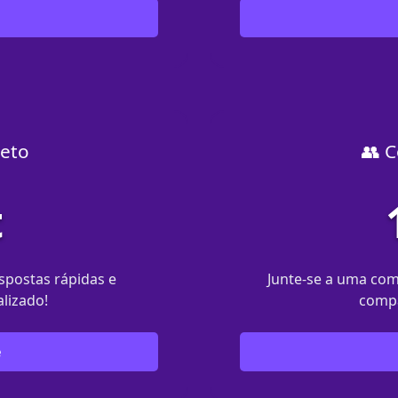
reto
👥 
t
espostas rápidas e
Junte-se a uma com
lizado!
compa
e