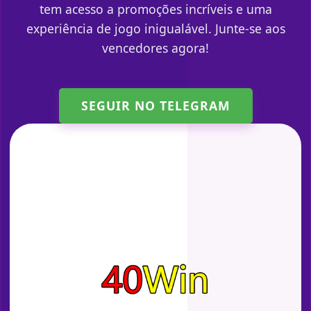
tem acesso a promoções incríveis e uma
experiência de jogo inigualável. Junte-se aos
vencedores agora!
SEGUIR NO TELEGRAM