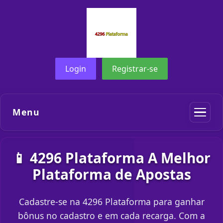
Login
Registrar-se
Menu
📱 4296 Plataforma A Melhor
Plataforma de Apostas
Cadastre-se na 4296 Plataforma para ganhar
bônus no cadastro e em cada recarga. Com a