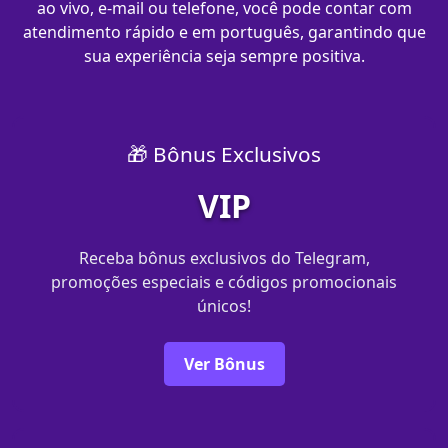
ao vivo, e-mail ou telefone, você pode contar com
atendimento rápido e em português, garantindo que
sua experiência seja sempre positiva.
🎁 Bônus Exclusivos
VIP
Receba bônus exclusivos do Telegram,
promoções especiais e códigos promocionais
únicos!
Ver Bônus