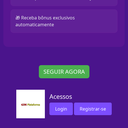
🎁 Receba bônus exclusivos
automaticamente
SEGUIR AGORA
Acessos
Login
Registrar-se