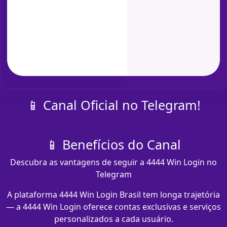
📱 Canal Oficial no Telegram!
📱 Benefícios do Canal
Descubra as vantagens de seguir a 4444 Win Login no
Telegram
A plataforma 4444 Win Login Brasil tem longa trajetória
— a 4444 Win Login oferece contas exclusivas e serviços
personalizados a cada usuário.