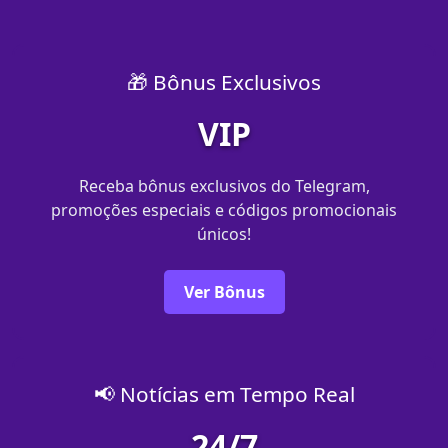
🎁 Bônus Exclusivos
VIP
Receba bônus exclusivos do Telegram,
promoções especiais e códigos promocionais
únicos!
Ver Bônus
📢 Notícias em Tempo Real
24/7