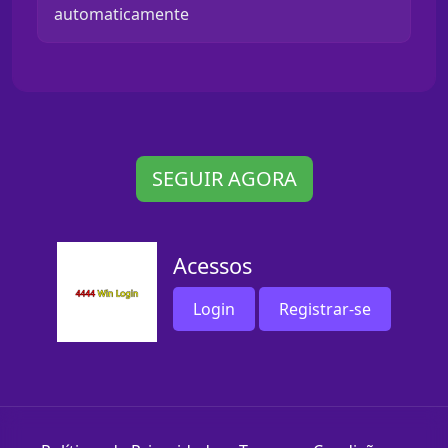
automaticamente
SEGUIR AGORA
Acessos
Login
Registrar-se