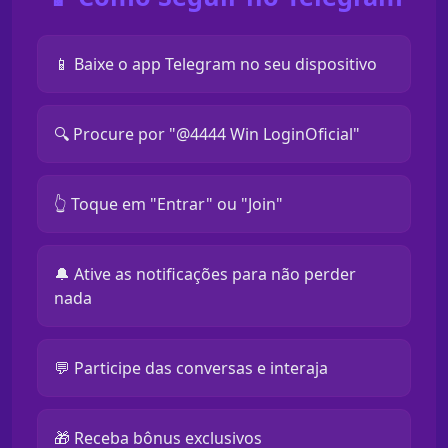
📱 Baixe o app Telegram no seu dispositivo
🔍 Procure por "@4444 Win LoginOficial"
👆 Toque em "Entrar" ou "Join"
🔔 Ative as notificações para não perder
nada
💬 Participe das conversas e interaja
🎁 Receba bônus exclusivos