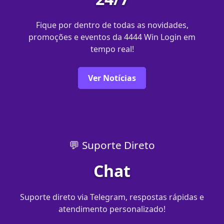
Fique por dentro de todas as novidades,
promoções e eventos da 4444 Win Login em
tempo real!
Ver Notícias
💬 Suporte Direto
Chat
Suporte direto via Telegram, respostas rápidas e
atendimento personalizado!