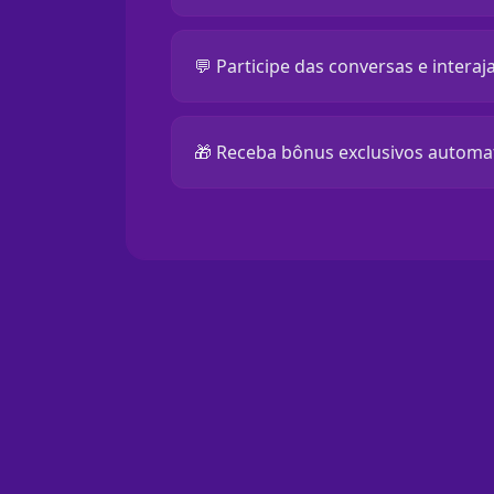
💬 Participe das conversas e interaj
🎁 Receba bônus exclusivos autom