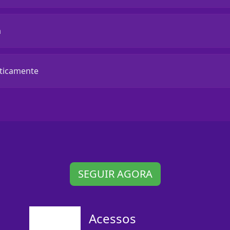
a
aticamente
SEGUIR AGORA
Acessos