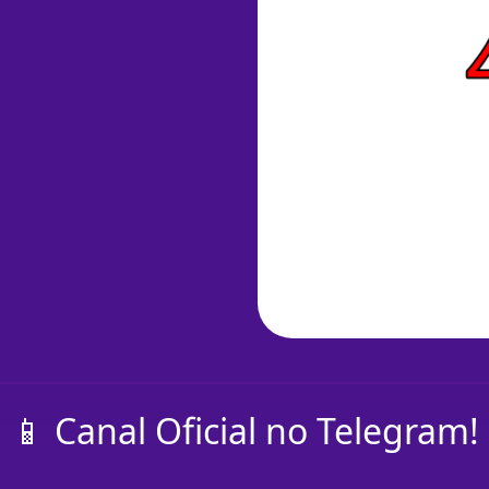
📱 Canal Oficial no Telegram!