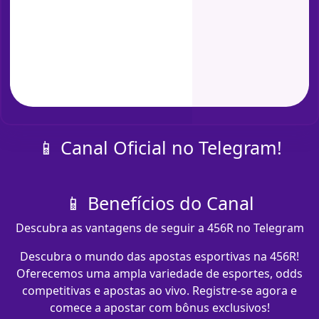
📱 Canal Oficial no Telegram!
📱 Benefícios do Canal
Descubra as vantagens de seguir a 456R no Telegram
Descubra o mundo das apostas esportivas na 456R!
Oferecemos uma ampla variedade de esportes, odds
competitivas e apostas ao vivo. Registre-se agora e
comece a apostar com bônus exclusivos!