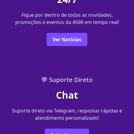
Fique por dentro de todas as novidades,
promoções e eventos da 456R em tempo real!
Ver Notícias
💬 Suporte Direto
Chat
Suporte direto via Telegram, respostas rápidas e
atendimento personalizado!