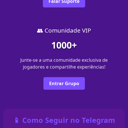
Falar Suporte
👥 Comunidade VIP
1000+
Junte-se a uma comunidade exclusiva de
jogadores e compartilhe experiências!
Entrar Grupo
📱 Como Seguir no Telegram