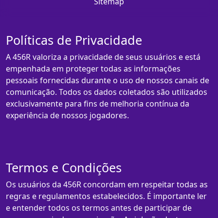
Sitemap
Políticas de Privacidade
A 456R valoriza a privacidade de seus usuários e está
empenhada em proteger todas as informações
pessoais fornecidas durante o uso de nossos canais de
comunicação. Todos os dados coletados são utilizados
exclusivamente para fins de melhoria contínua da
experiência de nossos jogadores.
Termos e Condições
Os usuários da 456R concordam em respeitar todas as
regras e regulamentos estabelecidos. É importante ler
e entender todos os termos antes de participar de