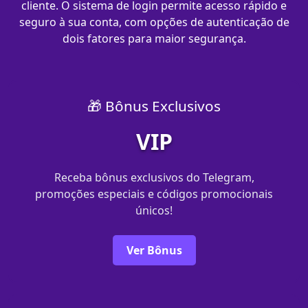
cliente. O sistema de login permite acesso rápido e
seguro à sua conta, com opções de autenticação de
dois fatores para maior segurança.
🎁 Bônus Exclusivos
VIP
Receba bônus exclusivos do Telegram,
promoções especiais e códigos promocionais
únicos!
Ver Bônus