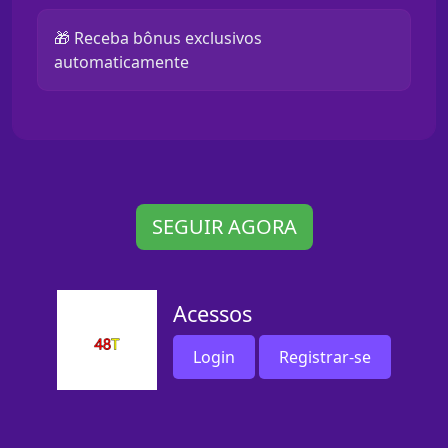
🎁 Receba bônus exclusivos
automaticamente
SEGUIR AGORA
Acessos
Login
Registrar-se