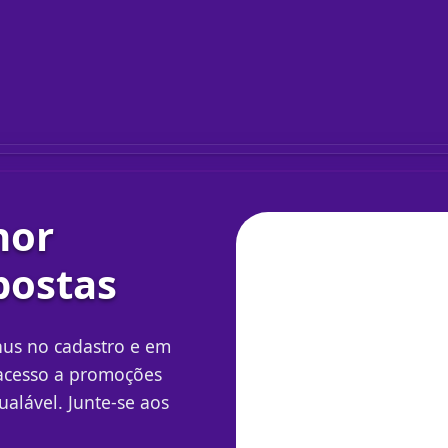
hor
postas
nus no cadastro e em
 acesso a promoções
ualável. Junte-se aos