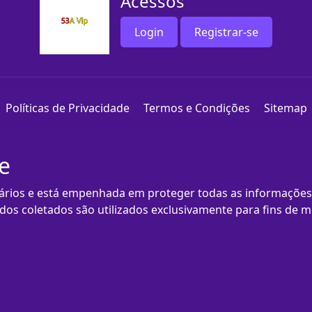
Acessos
Login
Registrar-se
Políticas de Privacidade
Termos e Condições
Sitemap
de
suários e está empenhada em proteger todas as informações
os coletados são utilizados exclusivamente para fins de m