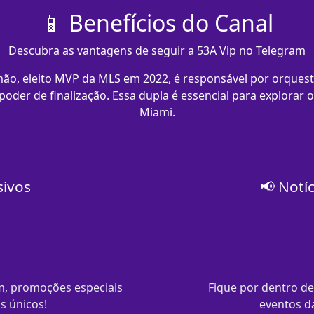
📱 Benefícios do Canal
Descubra as vantagens de seguir a 53A Vip no Telegram
ão, eleito MVP da MLS em 2022, é responsável por orquestr
der de finalização. Essa dupla é essencial para explorar o
Miami.
sivos
📢 Notí
m, promoções especiais
Fique por dentro d
s únicos!
eventos d