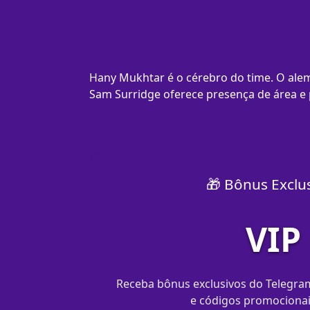
Hany Mukhtar é o cérebro do time. O alem
Sam Surridge oferece presença de área e po
🎁 Bônus Exclu
VIP
Receba bônus exclusivos do Telegra
e códigos promocionai