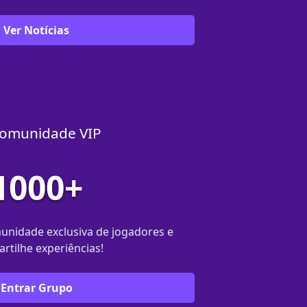
Ver Notícias
Comunidade VIP
1000+
unidade exclusiva de jogadores e
rtilhe experiências!
Entrar Grupo