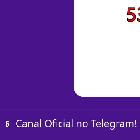
📱 Canal Oficial no Telegram!