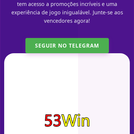
tem acesso a promoções incríveis e uma
experiência de jogo inigualável. Junte-se aos
vencedores agora!
SEGUIR NO TELEGRAM