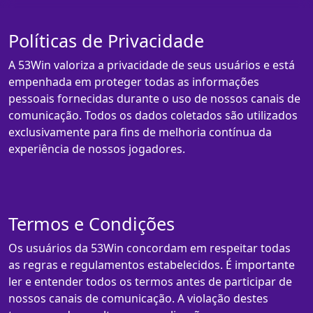
Políticas de Privacidade
A 53Win valoriza a privacidade de seus usuários e está
empenhada em proteger todas as informações
pessoais fornecidas durante o uso de nossos canais de
comunicação. Todos os dados coletados são utilizados
exclusivamente para fins de melhoria contínua da
experiência de nossos jogadores.
Termos e Condições
Os usuários da 53Win concordam em respeitar todas
as regras e regulamentos estabelecidos. É importante
ler e entender todos os termos antes de participar de
nossos canais de comunicação. A violação destes