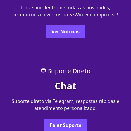
Fique por dentro de todas as novidades,
promoções e eventos da 53Win em tempo real!
Ver Notícias
💬 Suporte Direto
Chat
Suporte direto via Telegram, respostas rápidas e
atendimento personalizado!
Falar Suporte