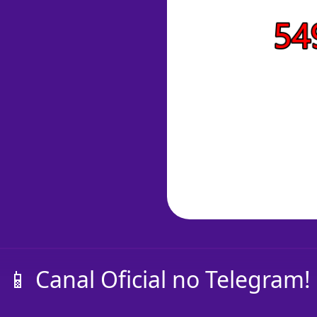
📱 Canal Oficial no Telegram!