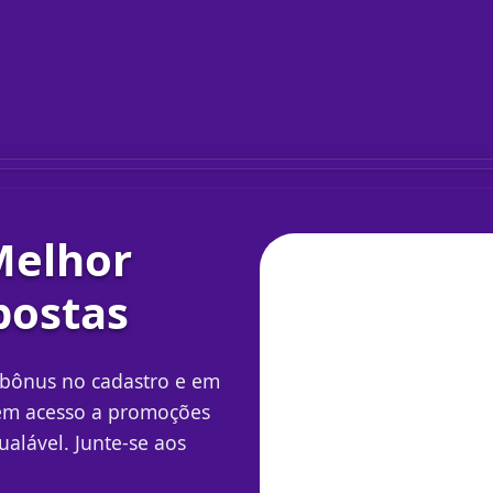
Melhor
postas
 bônus no cadastro e em
tem acesso a promoções
ualável. Junte-se aos