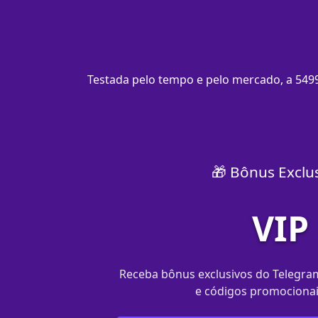
Testada pelo tempo e pelo mercado, a 54
🎁 Bônus Exclu
VIP
Receba bônus exclusivos do Telegra
e códigos promocionai