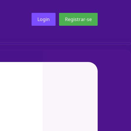
Login
Registrar-se