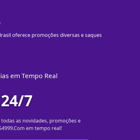
m
asil oferece promoções diversas e saques
cias em Tempo Real
24/7
e todas as novidades, promoções e
54999.Com em tempo real!