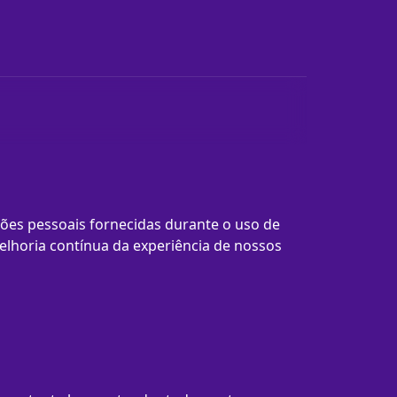
ões pessoais fornecidas durante o uso de
elhoria contínua da experiência de nossos