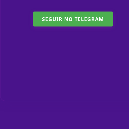
SEGUIR NO TELEGRAM