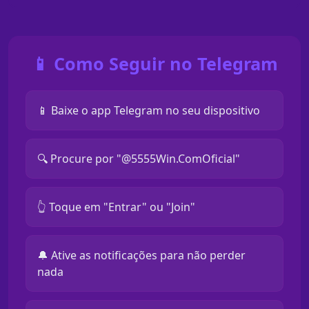
📱 Como Seguir no Telegram
📱 Baixe o app Telegram no seu dispositivo
🔍 Procure por "@5555Win.ComOficial"
👆 Toque em "Entrar" ou "Join"
🔔 Ative as notificações para não perder
nada