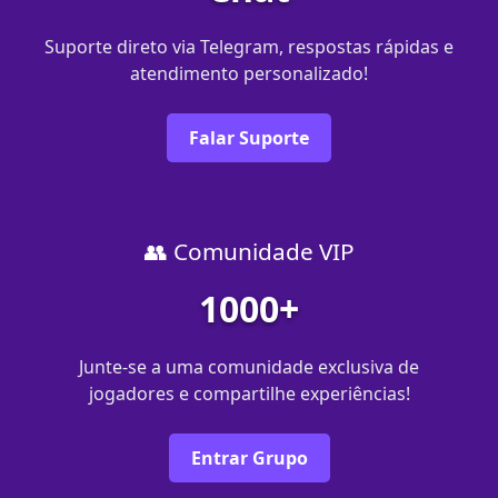
Suporte direto via Telegram, respostas rápidas e
atendimento personalizado!
Falar Suporte
👥 Comunidade VIP
1000+
Junte-se a uma comunidade exclusiva de
jogadores e compartilhe experiências!
Entrar Grupo