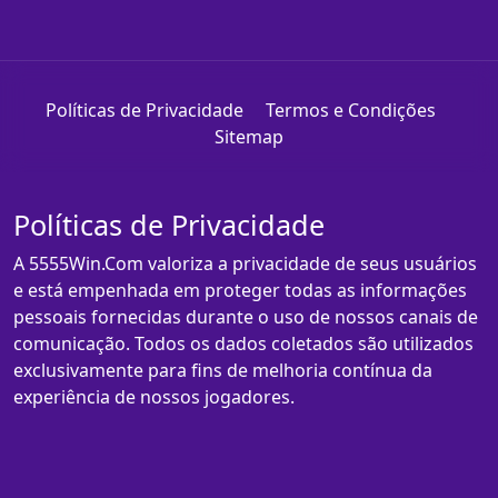
Políticas de Privacidade
Termos e Condições
Sitemap
Políticas de Privacidade
A 5555Win.Com valoriza a privacidade de seus usuários
e está empenhada em proteger todas as informações
pessoais fornecidas durante o uso de nossos canais de
comunicação. Todos os dados coletados são utilizados
exclusivamente para fins de melhoria contínua da
experiência de nossos jogadores.