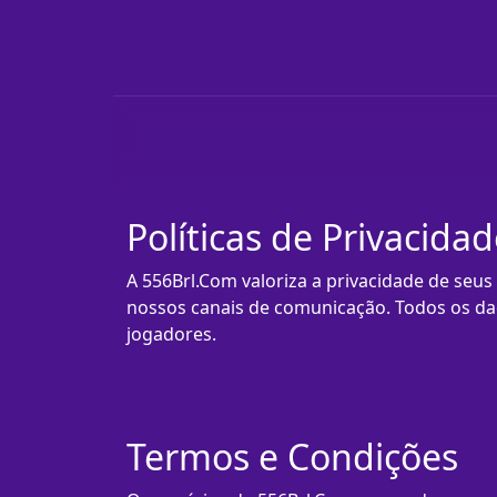
Políticas de Privacida
A 556Brl.Com valoriza a privacidade de seu
nossos canais de comunicação. Todos os dad
jogadores.
Termos e Condições