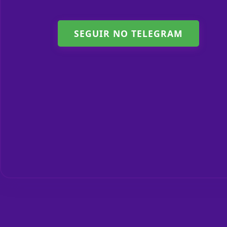
SEGUIR NO TELEGRAM