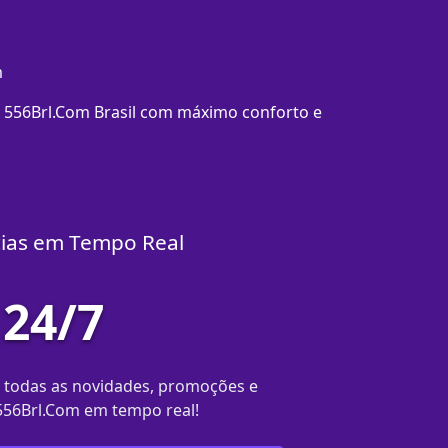
m
 da 556Brl.Com Brasil com máximo conforto e
cias em Tempo Real
24/7
e todas as novidades, promoções e
556Brl.Com em tempo real!