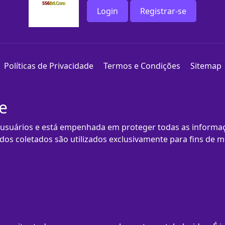
Login
Registrar-se
Políticas de Privacidade
Termos e Condições
Sitemap
de
s usuários e está empenhada em proteger todas as informa
os coletados são utilizados exclusivamente para fins de m