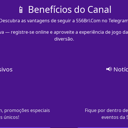
📱 Benefícios do Canal
Descubra as vantagens de seguir a 556Brl.Com no Telegra
tiva — registre-se online e aproveite a experiência de jogo
diversão.
sivos
📢 Notí
m, promoções especiais
Fique por dentro d
s únicos!
eventos da 