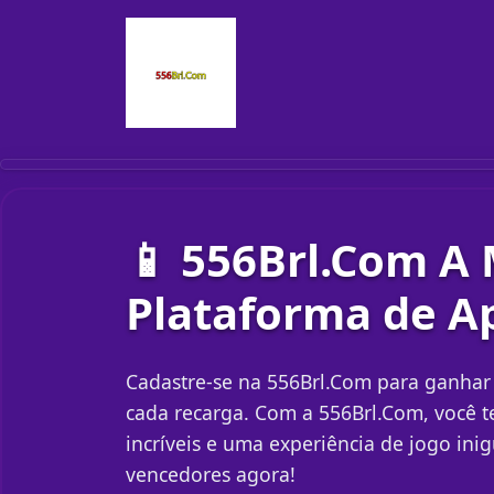
📱 556Brl.Com A
Plataforma de A
Cadastre-se na 556Brl.Com para ganhar
cada recarga. Com a 556Brl.Com, você 
incríveis e uma experiência de jogo inig
vencedores agora!