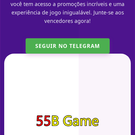
você tem acesso a promoções incríveis e uma
experiência de jogo inigualável. Junte-se aos
vencedores agora!
SEGUIR NO TELEGRAM