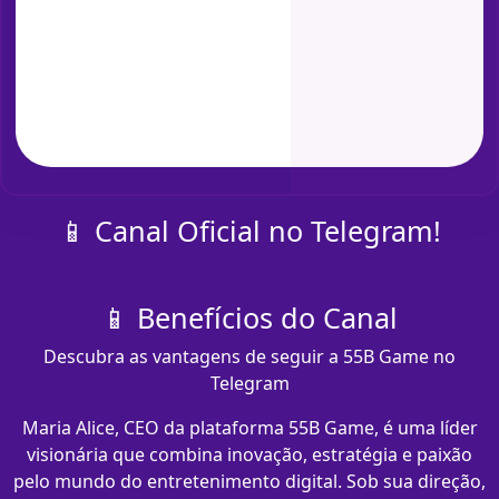
📱 Canal Oficial no Telegram!
📱 Benefícios do Canal
Descubra as vantagens de seguir a 55B Game no
Telegram
Maria Alice, CEO da plataforma 55B Game, é uma líder
visionária que combina inovação, estratégia e paixão
pelo mundo do entretenimento digital. Sob sua direção,