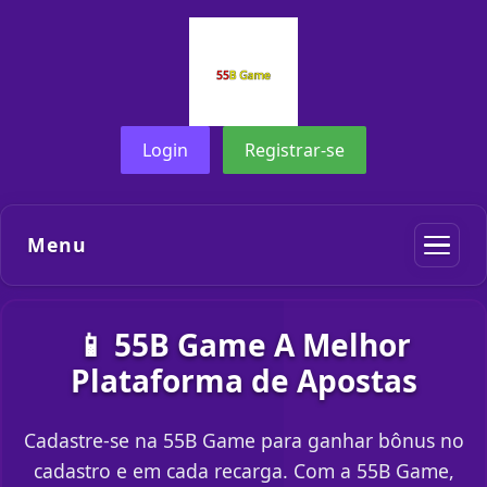
Login
Registrar-se
Menu
📱 55B Game A Melhor
Plataforma de Apostas
Cadastre-se na 55B Game para ganhar bônus no
cadastro e em cada recarga. Com a 55B Game,