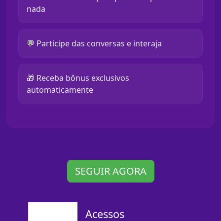
nada
💬 Participe das conversas e interaja
🎁 Receba bônus exclusivos
automaticamente
SEGUIR AGORA
Acessos