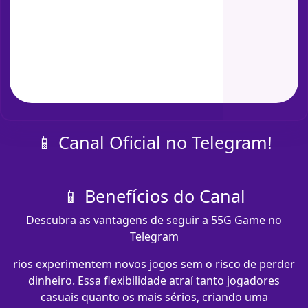
📱 Canal Oficial no Telegram!
📱 Benefícios do Canal
Descubra as vantagens de seguir a 55G Game no
Telegram
rios experimentem novos jogos sem o risco de perder
dinheiro. Essa flexibilidade atraí tanto jogadores
casuais quanto os mais sérios, criando uma