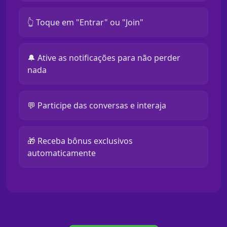
👆 Toque em "Entrar" ou "Join"
🔔 Ative as notificações para não perder
nada
💬 Participe das conversas e interaja
🎁 Receba bônus exclusivos
automaticamente