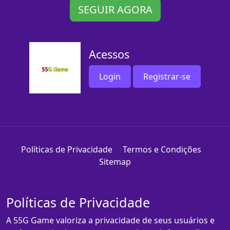
SEGUIR AGORA
Acessos
Login
Registrar-se
Políticas de Privacidade
Termos e Condições
Sitemap
Políticas de Privacidade
A 55G Game valoriza a privacidade de seus usuários e