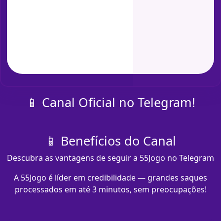
📱 Canal Oficial no Telegram!
📱 Benefícios do Canal
Descubra as vantagens de seguir a 55Jogo no Telegram
A 55Jogo é líder em credibilidade — grandes saques
processados em até 3 minutos, sem preocupações!