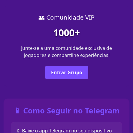
👥 Comunidade VIP
1000+
Junte-se a uma comunidade exclusiva de
jogadores e compartilhe experiências!
Entrar Grupo
📱 Como Seguir no Telegram
📱 Baixe o app Telegram no seu dispositivo