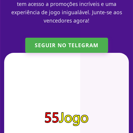
tem acesso a promoções incríveis e uma
experiência de jogo inigualável. Junte-se aos
vencedores agora!
SEGUIR NO TELEGRAM