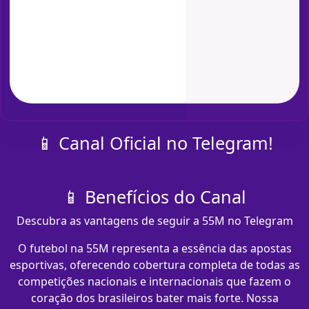
📱 Canal Oficial no Telegram!
📱 Benefícios do Canal
Descubra as vantagens de seguir a 55M no Telegram
O futebol na 55M representa a essência das apostas
esportivas, oferecendo cobertura completa de todas as
competições nacionais e internacionais que fazem o
coração dos brasileiros bater mais forte. Nossa