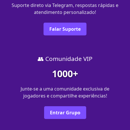
Suporte direto via Telegram, respostas rápidas e
atendimento personalizado!
Falar Suporte
👥 Comunidade VIP
1000+
Junte-se a uma comunidade exclusiva de
jogadores e compartilhe experiências!
Entrar Grupo