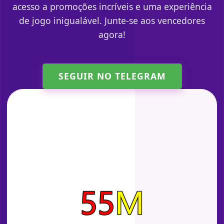
acesso a promoções incríveis e uma experiência
de jogo inigualável. Junte-se aos vencedores
agora!
SEGUIR NO TELEGRAM