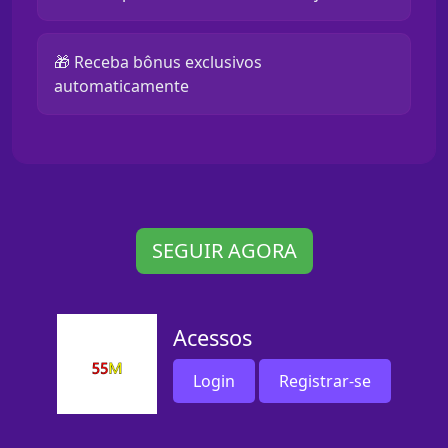
🎁 Receba bônus exclusivos
automaticamente
SEGUIR AGORA
Acessos
Login
Registrar-se