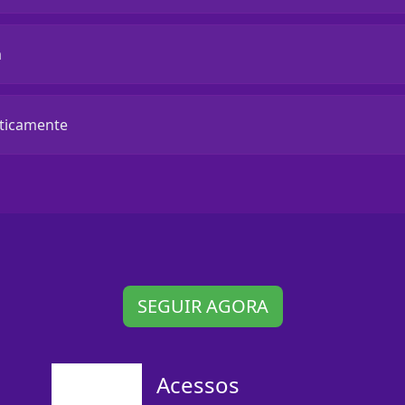
a
aticamente
SEGUIR AGORA
Acessos