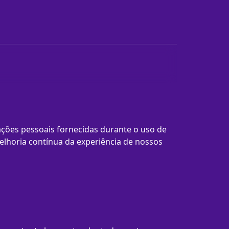
ações pessoais fornecidas durante o uso de
elhoria contínua da experiência de nossos