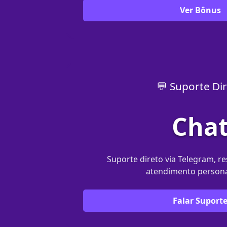
Ver Bônus
💬 Suporte Di
Cha
Suporte direto via Telegram, r
atendimento persona
Falar Suport