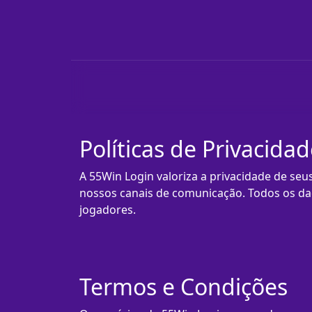
Políticas de Privacida
A 55Win Login valoriza a privacidade de se
nossos canais de comunicação. Todos os dad
jogadores.
Termos e Condições