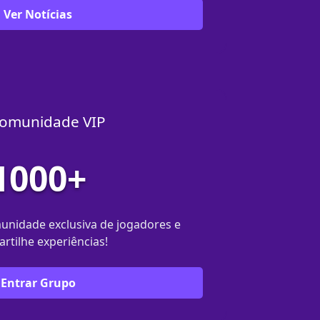
Ver Notícias
Comunidade VIP
1000+
unidade exclusiva de jogadores e
rtilhe experiências!
Entrar Grupo