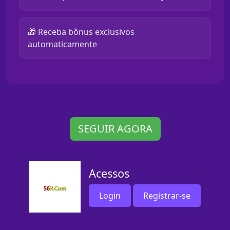
🎁 Receba bônus exclusivos
automaticamente
SEGUIR AGORA
Acessos
Login
Registrar-se