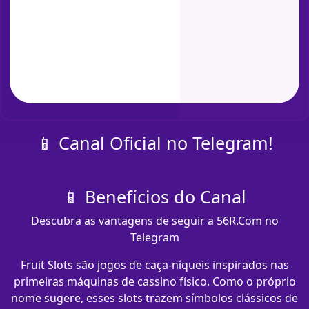
📱 Canal Oficial no Telegram!
📱 Benefícios do Canal
Descubra as vantagens de seguir a 56R.Com no
Telegram
Fruit Slots são jogos de caça-níqueis inspirados nas
primeiras máquinas de cassino físico. Como o próprio
nome sugere, esses slots trazem símbolos clássicos de