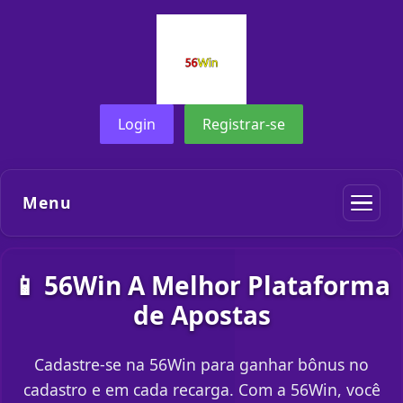
Login
Registrar-se
Menu
📱 56Win A Melhor Plataforma
de Apostas
Cadastre-se na 56Win para ganhar bônus no
cadastro e em cada recarga. Com a 56Win, você