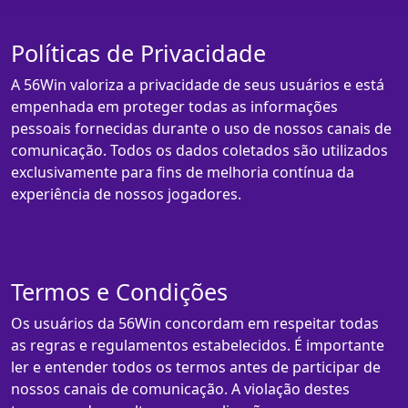
Políticas de Privacidade
A 56Win valoriza a privacidade de seus usuários e está
empenhada em proteger todas as informações
pessoais fornecidas durante o uso de nossos canais de
comunicação. Todos os dados coletados são utilizados
exclusivamente para fins de melhoria contínua da
experiência de nossos jogadores.
Termos e Condições
Os usuários da 56Win concordam em respeitar todas
as regras e regulamentos estabelecidos. É importante
ler e entender todos os termos antes de participar de
nossos canais de comunicação. A violação destes